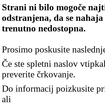
Strani ni bilo mogoče najt
odstranjena, da se nahaja
trenutno nedostopna.
Prosimo poskusite naslednj
Če ste spletni naslov vtipkal
preverite črkovanje.
Do informacij poizkusite pr
ali