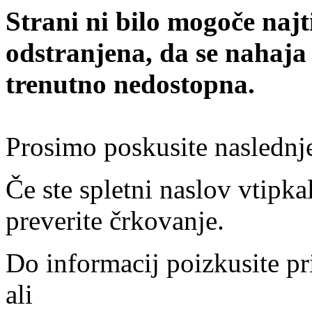
Strani ni bilo mogoče najt
odstranjena, da se nahaja
trenutno nedostopna.
Prosimo poskusite naslednj
Če ste spletni naslov vtipkal
preverite črkovanje.
Do informacij poizkusite pr
ali