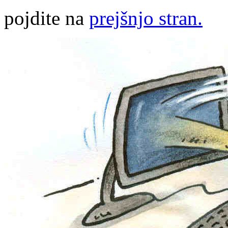
pojdite na
prejšnjo stran.