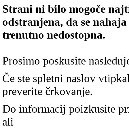
Strani ni bilo mogoče najt
odstranjena, da se nahaja
trenutno nedostopna.
Prosimo poskusite naslednj
Če ste spletni naslov vtipkal
preverite črkovanje.
Do informacij poizkusite pr
ali