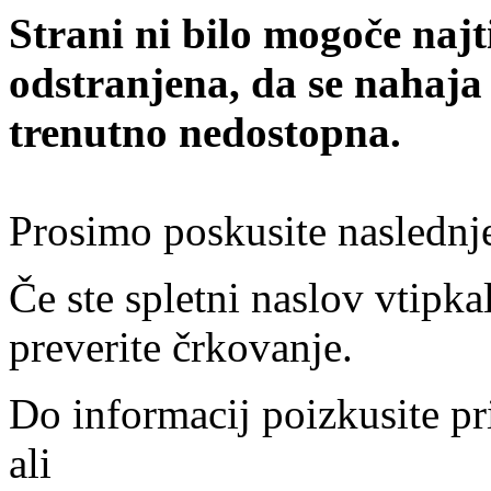
Strani ni bilo mogoče najt
odstranjena, da se nahaja
trenutno nedostopna.
Prosimo poskusite naslednj
Če ste spletni naslov vtipkal
preverite črkovanje.
Do informacij poizkusite pr
ali