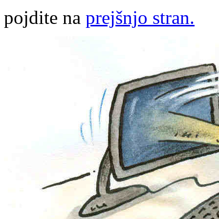
pojdite na
prejšnjo stran.