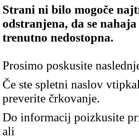
Strani ni bilo mogoče najt
odstranjena, da se nahaja
trenutno nedostopna.
Prosimo poskusite naslednj
Če ste spletni naslov vtipkal
preverite črkovanje.
Do informacij poizkusite pr
ali