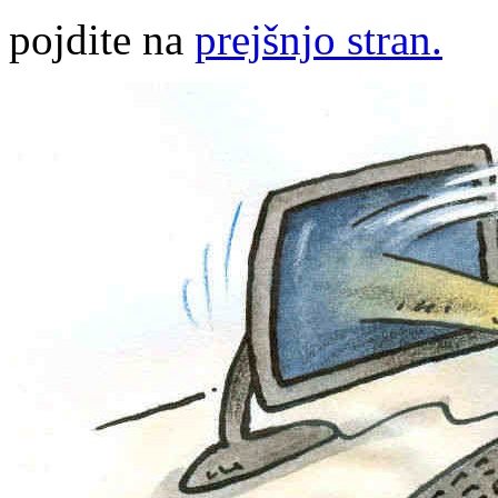
pojdite na
prejšnjo stran.