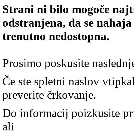
Strani ni bilo mogoče najt
odstranjena, da se nahaja
trenutno nedostopna.
Prosimo poskusite naslednj
Če ste spletni naslov vtipkal
preverite črkovanje.
Do informacij poizkusite pr
ali