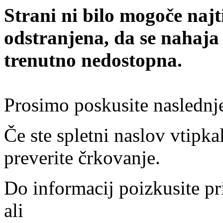
Strani ni bilo mogoče najt
odstranjena, da se nahaja
trenutno nedostopna.
Prosimo poskusite naslednj
Če ste spletni naslov vtipkal
preverite črkovanje.
Do informacij poizkusite pr
ali