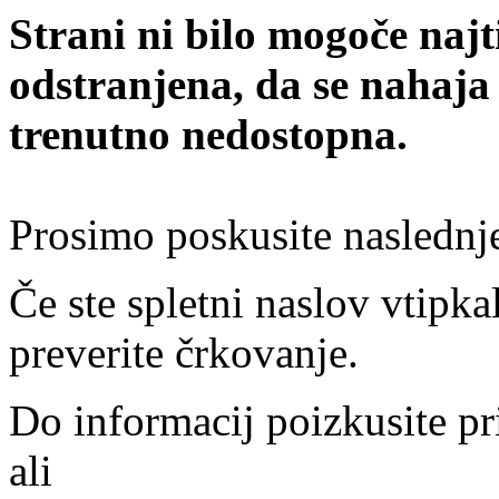
Strani ni bilo mogoče najt
odstranjena, da se nahaja
trenutno nedostopna.
Prosimo poskusite naslednj
Če ste spletni naslov vtipkal
preverite črkovanje.
Do informacij poizkusite pr
ali