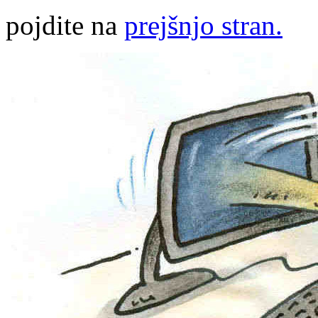
pojdite na
prejšnjo stran.