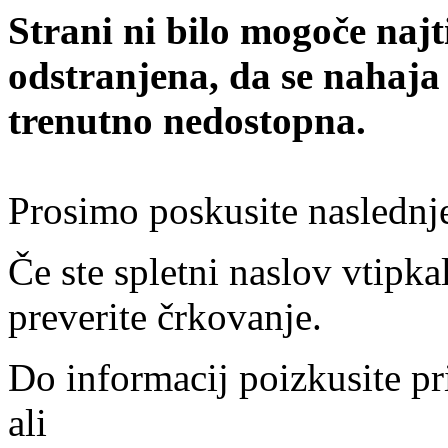
Strani ni bilo mogoče najt
odstranjena, da se nahaja
trenutno nedostopna.
Prosimo poskusite naslednj
Če ste spletni naslov vtipkal
preverite črkovanje.
Do informacij poizkusite pr
ali