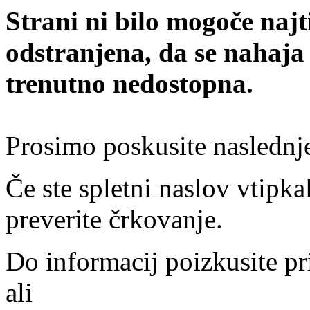
Strani ni bilo mogoče najt
odstranjena, da se nahaja
trenutno nedostopna.
Prosimo poskusite naslednj
Če ste spletni naslov vtipkal
preverite črkovanje.
Do informacij poizkusite pr
ali