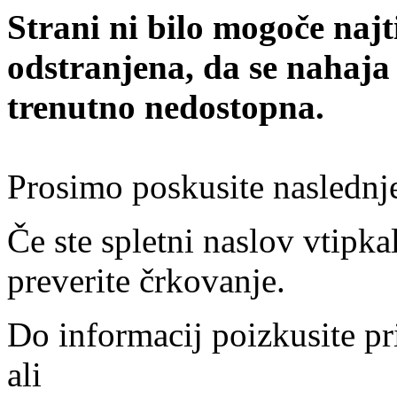
Strani ni bilo mogoče najt
odstranjena, da se nahaja
trenutno nedostopna.
Prosimo poskusite naslednj
Če ste spletni naslov vtipkal
preverite črkovanje.
Do informacij poizkusite pr
ali