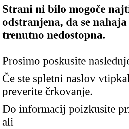
Strani ni bilo mogoče najt
odstranjena, da se nahaja
trenutno nedostopna.
Prosimo poskusite naslednj
Če ste spletni naslov vtipkal
preverite črkovanje.
Do informacij poizkusite pr
ali