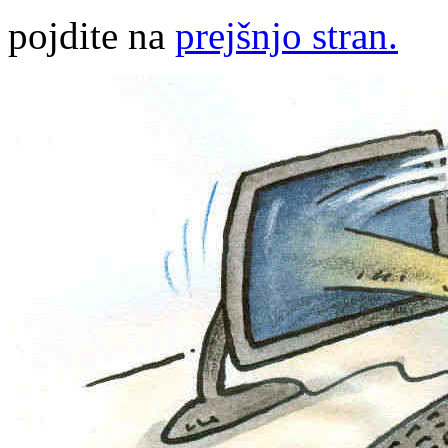
pojdite na
prejšnjo stran.