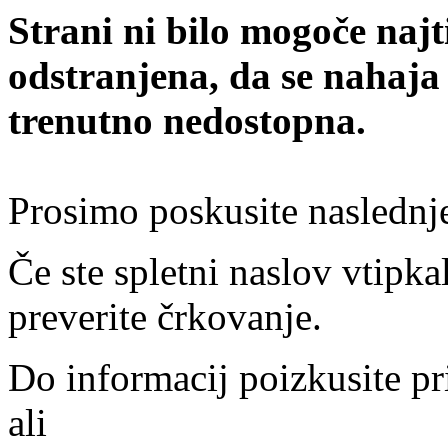
Strani ni bilo mogoče najt
odstranjena, da se nahaja
trenutno nedostopna.
Prosimo poskusite naslednj
Če ste spletni naslov vtipkal
preverite črkovanje.
Do informacij poizkusite pr
ali