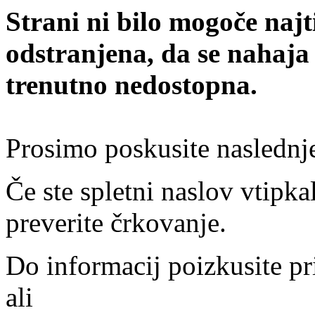
Strani ni bilo mogoče najt
odstranjena, da se nahaja
trenutno nedostopna.
Prosimo poskusite naslednj
Če ste spletni naslov vtipkal
preverite črkovanje.
Do informacij poizkusite pr
ali