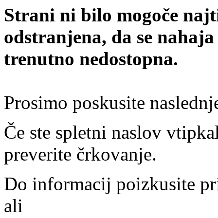
Strani ni bilo mogoče najt
odstranjena, da se nahaja
trenutno nedostopna.
Prosimo poskusite naslednj
Če ste spletni naslov vtipkal
preverite črkovanje.
Do informacij poizkusite pr
ali