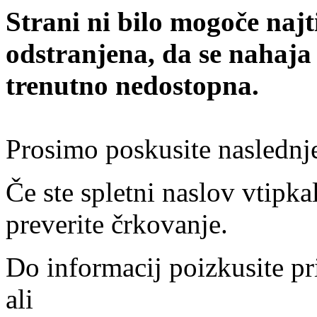
Strani ni bilo mogoče najt
odstranjena, da se nahaja
trenutno nedostopna.
Prosimo poskusite naslednj
Če ste spletni naslov vtipkal
preverite črkovanje.
Do informacij poizkusite pr
ali