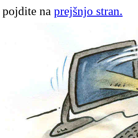
pojdite na
prejšnjo stran.