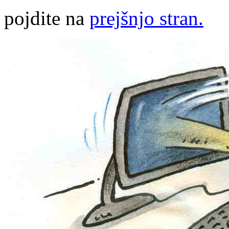
pojdite na
prejšnjo stran.