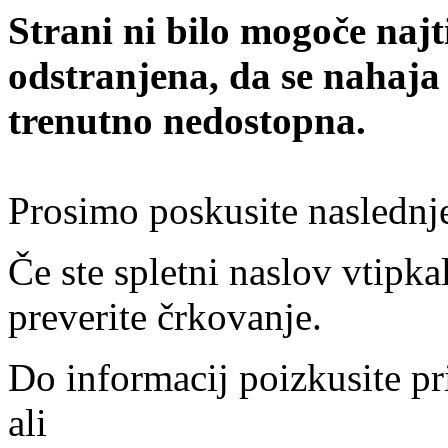
Strani ni bilo mogoče najt
odstranjena, da se nahaja
trenutno nedostopna.
Prosimo poskusite naslednj
Če ste spletni naslov vtipkal
preverite črkovanje.
Do informacij poizkusite pr
ali