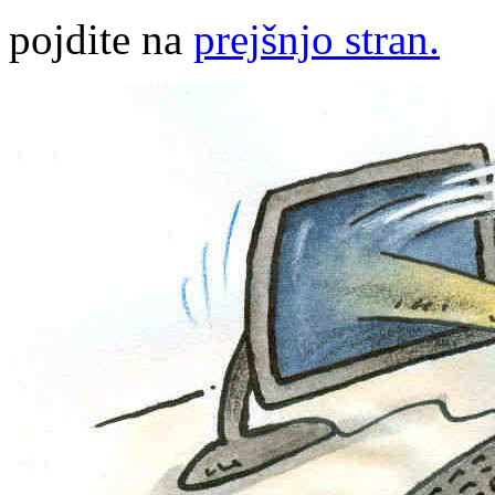
pojdite na
prejšnjo stran.