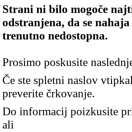
Strani ni bilo mogoče najt
odstranjena, da se nahaja
trenutno nedostopna.
Prosimo poskusite naslednj
Če ste spletni naslov vtipkal
preverite črkovanje.
Do informacij poizkusite pr
ali