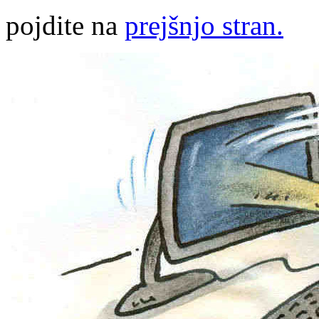
pojdite na
prejšnjo stran.