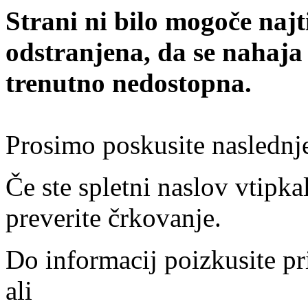
Strani ni bilo mogoče najt
odstranjena, da se nahaja
trenutno nedostopna.
Prosimo poskusite naslednj
Če ste spletni naslov vtipkal
preverite črkovanje.
Do informacij poizkusite pr
ali