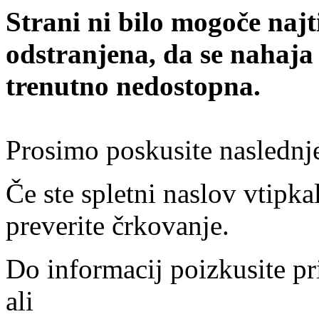
Strani ni bilo mogoče najt
odstranjena, da se nahaja
trenutno nedostopna.
Prosimo poskusite naslednj
Če ste spletni naslov vtipkal
preverite črkovanje.
Do informacij poizkusite pr
ali