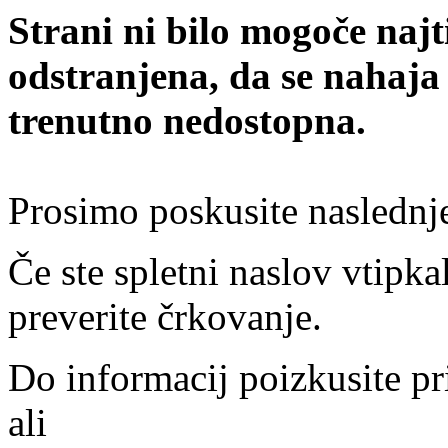
Strani ni bilo mogoče najt
odstranjena, da se nahaja
trenutno nedostopna.
Prosimo poskusite naslednj
Če ste spletni naslov vtipkal
preverite črkovanje.
Do informacij poizkusite pr
ali