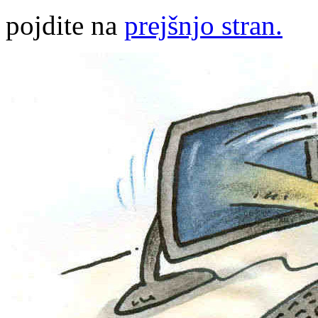
pojdite na
prejšnjo stran.