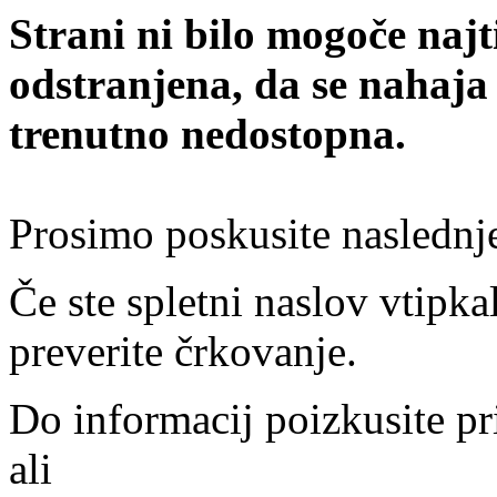
Strani ni bilo mogoče najt
odstranjena, da se nahaja
trenutno nedostopna.
Prosimo poskusite naslednj
Če ste spletni naslov vtipkal
preverite črkovanje.
Do informacij poizkusite pr
ali