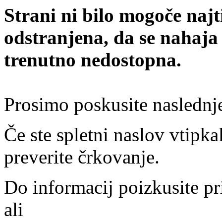
Strani ni bilo mogoče najt
odstranjena, da se nahaja
trenutno nedostopna.
Prosimo poskusite naslednj
Če ste spletni naslov vtipkal
preverite črkovanje.
Do informacij poizkusite pr
ali