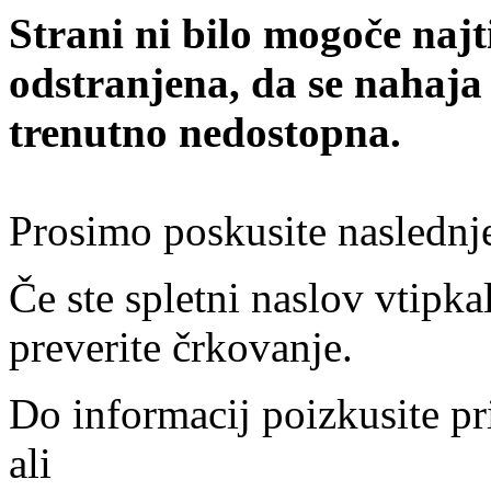
Strani ni bilo mogoče najt
odstranjena, da se nahaja
trenutno nedostopna.
Prosimo poskusite naslednj
Če ste spletni naslov vtipkal
preverite črkovanje.
Do informacij poizkusite pr
ali