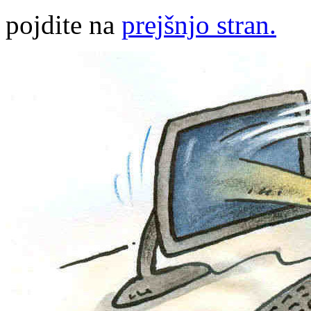
pojdite na
prejšnjo stran.