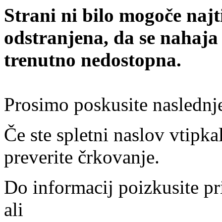
Strani ni bilo mogoče najt
odstranjena, da se nahaja
trenutno nedostopna.
Prosimo poskusite naslednj
Če ste spletni naslov vtipkal
preverite črkovanje.
Do informacij poizkusite pr
ali