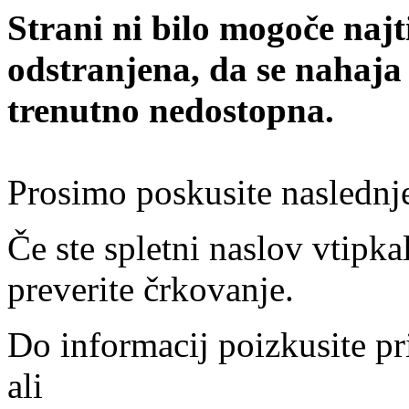
Strani ni bilo mogoče najt
odstranjena, da se nahaja
trenutno nedostopna.
Prosimo poskusite naslednj
Če ste spletni naslov vtipkal
preverite črkovanje.
Do informacij poizkusite pr
ali