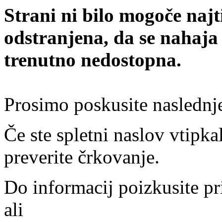
Strani ni bilo mogoče najt
odstranjena, da se nahaja
trenutno nedostopna.
Prosimo poskusite naslednj
Če ste spletni naslov vtipkal
preverite črkovanje.
Do informacij poizkusite pr
ali