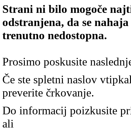
Strani ni bilo mogoče najt
odstranjena, da se nahaja
trenutno nedostopna.
Prosimo poskusite naslednj
Če ste spletni naslov vtipkal
preverite črkovanje.
Do informacij poizkusite pr
ali