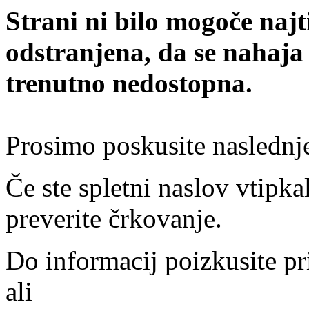
Strani ni bilo mogoče najt
odstranjena, da se nahaja
trenutno nedostopna.
Prosimo poskusite naslednj
Če ste spletni naslov vtipkal
preverite črkovanje.
Do informacij poizkusite pr
ali