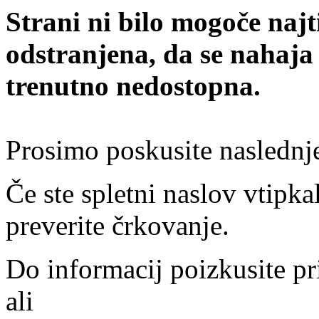
Strani ni bilo mogoče najt
odstranjena, da se nahaja
trenutno nedostopna.
Prosimo poskusite naslednj
Če ste spletni naslov vtipkal
preverite črkovanje.
Do informacij poizkusite pr
ali