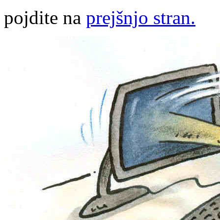
pojdite na
prejšnjo stran.