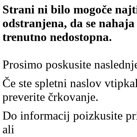
Strani ni bilo mogoče najt
odstranjena, da se nahaja
trenutno nedostopna.
Prosimo poskusite naslednj
Če ste spletni naslov vtipkal
preverite črkovanje.
Do informacij poizkusite pr
ali