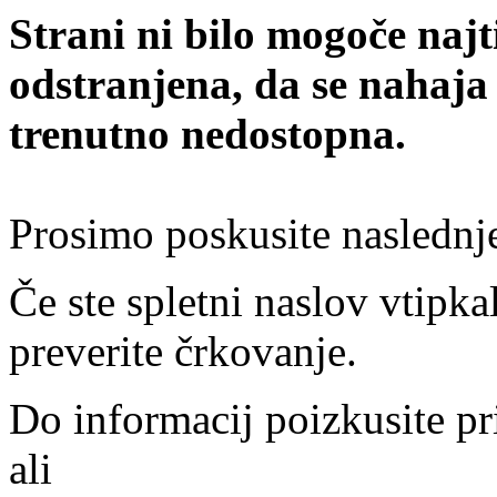
Strani ni bilo mogoče najt
odstranjena, da se nahaja
trenutno nedostopna.
Prosimo poskusite naslednj
Če ste spletni naslov vtipkal
preverite črkovanje.
Do informacij poizkusite pr
ali