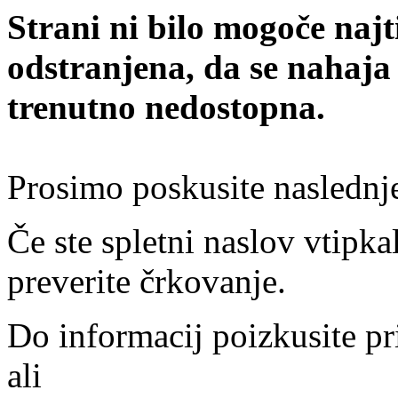
Strani ni bilo mogoče najt
odstranjena, da se nahaja
trenutno nedostopna.
Prosimo poskusite naslednj
Če ste spletni naslov vtipkal
preverite črkovanje.
Do informacij poizkusite pr
ali