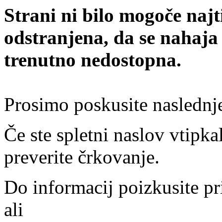
Strani ni bilo mogoče najt
odstranjena, da se nahaja
trenutno nedostopna.
Prosimo poskusite naslednj
Če ste spletni naslov vtipkal
preverite črkovanje.
Do informacij poizkusite pr
ali