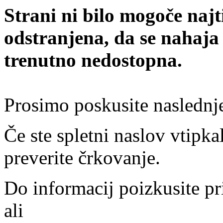
Strani ni bilo mogoče najt
odstranjena, da se nahaja
trenutno nedostopna.
Prosimo poskusite naslednj
Če ste spletni naslov vtipkal
preverite črkovanje.
Do informacij poizkusite pr
ali