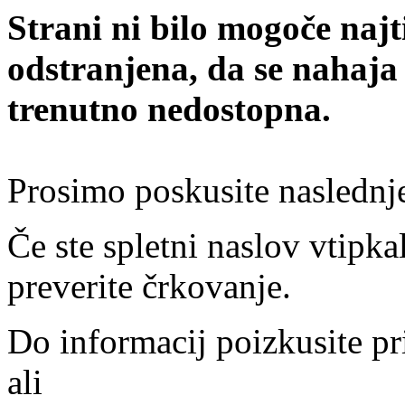
Strani ni bilo mogoče najt
odstranjena, da se nahaja
trenutno nedostopna.
Prosimo poskusite naslednj
Če ste spletni naslov vtipkal
preverite črkovanje.
Do informacij poizkusite pr
ali