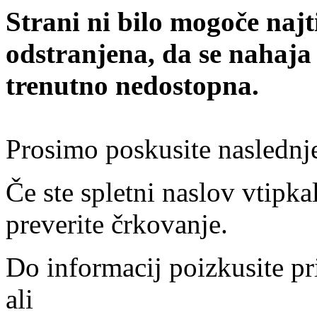
Strani ni bilo mogoče najt
odstranjena, da se nahaja
trenutno nedostopna.
Prosimo poskusite naslednj
Če ste spletni naslov vtipkal
preverite črkovanje.
Do informacij poizkusite pr
ali