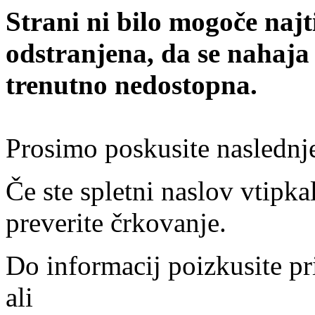
Strani ni bilo mogoče najt
odstranjena, da se nahaja
trenutno nedostopna.
Prosimo poskusite naslednj
Če ste spletni naslov vtipkal
preverite črkovanje.
Do informacij poizkusite pr
ali