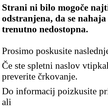
Strani ni bilo mogoče najt
odstranjena, da se nahaja
trenutno nedostopna.
Prosimo poskusite naslednj
Če ste spletni naslov vtipkal
preverite črkovanje.
Do informacij poizkusite pr
ali