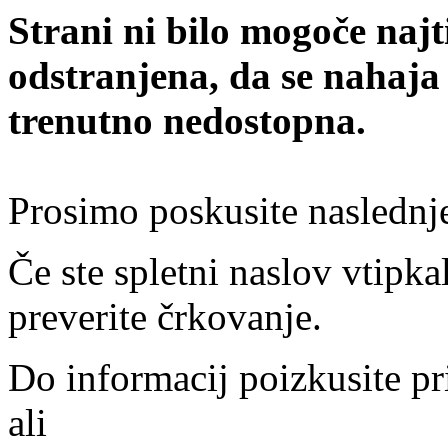
Strani ni bilo mogoče najt
odstranjena, da se nahaja
trenutno nedostopna.
Prosimo poskusite naslednj
Če ste spletni naslov vtipkal
preverite črkovanje.
Do informacij poizkusite pr
ali