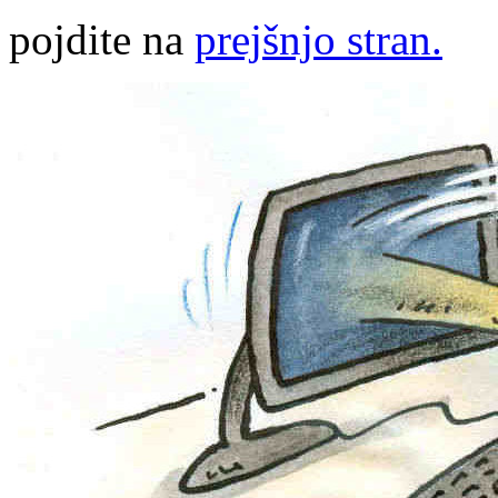
pojdite na
prejšnjo stran.