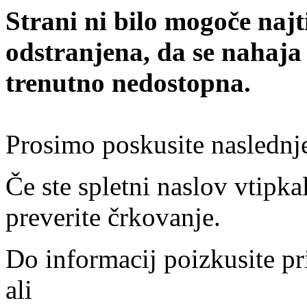
Strani ni bilo mogoče najt
odstranjena, da se nahaja
trenutno nedostopna.
Prosimo poskusite naslednj
Če ste spletni naslov vtipkal
preverite črkovanje.
Do informacij poizkusite pr
ali