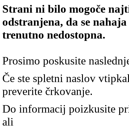
Strani ni bilo mogoče najt
odstranjena, da se nahaja
trenutno nedostopna.
Prosimo poskusite naslednj
Če ste spletni naslov vtipkal
preverite črkovanje.
Do informacij poizkusite pr
ali