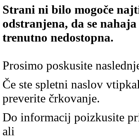
Strani ni bilo mogoče najt
odstranjena, da se nahaja
trenutno nedostopna.
Prosimo poskusite naslednj
Če ste spletni naslov vtipkal
preverite črkovanje.
Do informacij poizkusite pr
ali