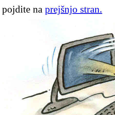
pojdite na
prejšnjo stran.