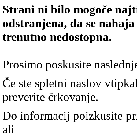
Strani ni bilo mogoče najt
odstranjena, da se nahaja
trenutno nedostopna.
Prosimo poskusite naslednj
Če ste spletni naslov vtipkal
preverite črkovanje.
Do informacij poizkusite pr
ali