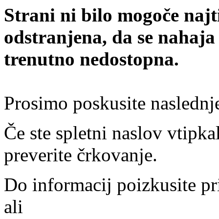
Strani ni bilo mogoče najt
odstranjena, da se nahaja
trenutno nedostopna.
Prosimo poskusite naslednj
Če ste spletni naslov vtipkal
preverite črkovanje.
Do informacij poizkusite pr
ali