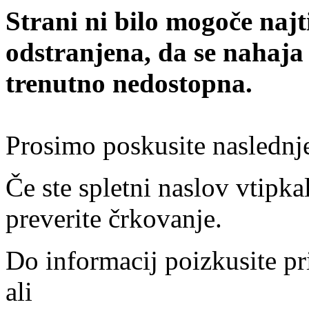
Strani ni bilo mogoče najt
odstranjena, da se nahaja
trenutno nedostopna.
Prosimo poskusite naslednj
Če ste spletni naslov vtipkal
preverite črkovanje.
Do informacij poizkusite pr
ali