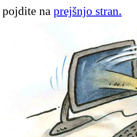
pojdite na
prejšnjo stran.