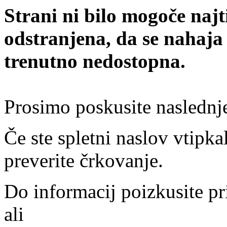
Strani ni bilo mogoče najt
odstranjena, da se nahaja
trenutno nedostopna.
Prosimo poskusite naslednj
Če ste spletni naslov vtipkal
preverite črkovanje.
Do informacij poizkusite pr
ali