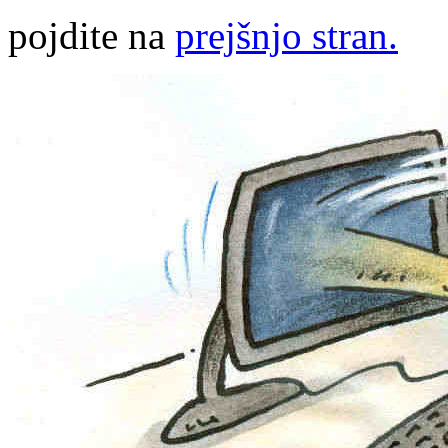
pojdite na
prejšnjo stran.