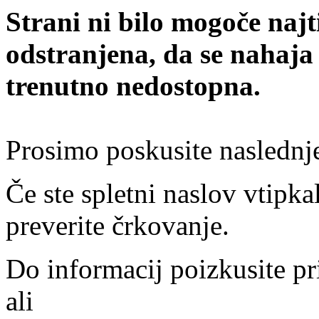
Strani ni bilo mogoče najt
odstranjena, da se nahaja
trenutno nedostopna.
Prosimo poskusite naslednj
Če ste spletni naslov vtipkal
preverite črkovanje.
Do informacij poizkusite pr
ali