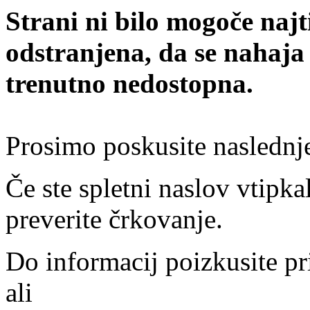
Strani ni bilo mogoče najt
odstranjena, da se nahaja
trenutno nedostopna.
Prosimo poskusite naslednj
Če ste spletni naslov vtipkal
preverite črkovanje.
Do informacij poizkusite pr
ali