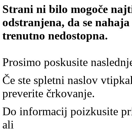
Strani ni bilo mogoče najt
odstranjena, da se nahaja
trenutno nedostopna.
Prosimo poskusite naslednj
Če ste spletni naslov vtipkal
preverite črkovanje.
Do informacij poizkusite pr
ali