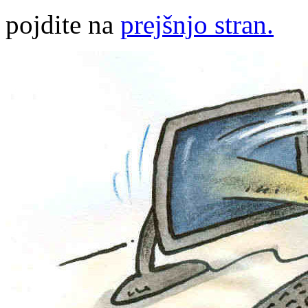
pojdite na
prejšnjo stran.